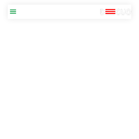
MENÚ
Especialistas en césped
artificial, instalaciones
deportivas y de ocio
Durante el proceso de diseño, colaboramos con cada cliente para
comprender sus necesidades únicas – definiendo el éxito de cada
proyecto.